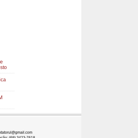
ve
sto
ica
M
ontatorul@gmail.com
ção: (69) 3423-7618