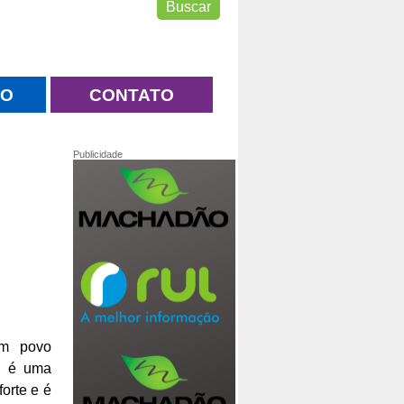
NO
CONTATO
Publicidade
um povo
te é uma
orte e é