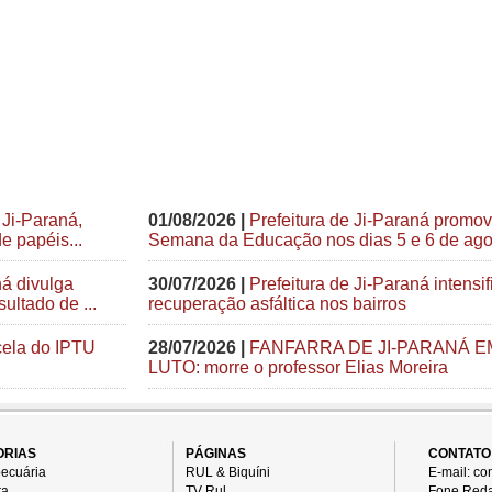
 Ji-Paraná,
01/08/2026 |
Prefeitura de Ji-Paraná promo
e papéis...
Semana da Educação nos dias 5 e 6 de ago
ná divulga
30/07/2026 |
Prefeitura de Ji-Paraná intensif
ultado de ...
recuperação asfáltica nos bairros
cela do IPTU
28/07/2026 |
FANFARRA DE JI-PARANÁ E
LUTO: morre o professor Elias Moreira
ORIAS
PÁGINAS
CONTATO
ecuária
RUL & Biquíni
E-mail: c
ra
TV Rul
Fone Reda