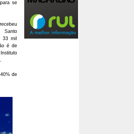
para se
recebeu
 Santo
 33 mil
ção é de
stituto
.
: 40% de