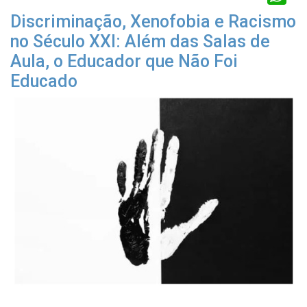
Discriminação, Xenofobia e Racismo
no Século XXI: Além das Salas de
Aula, o Educador que Não Foi
Educado