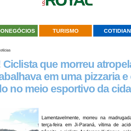
ONEGÓCIOS
TURISMO
COTIDIA
otícias
iclista que morreu atrope
rabalhava em uma pizzaria e 
o no meio esportivo da cid
Lamentavelmente, morreu na madrugad
terça-feira em Ji-Paraná, vítima de aci