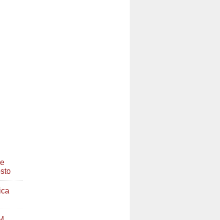
ve
sto
ica
M