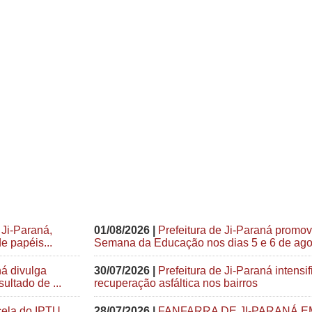
 Ji-Paraná,
01/08/2026 |
Prefeitura de Ji-Paraná promo
e papéis...
Semana da Educação nos dias 5 e 6 de ago
ná divulga
30/07/2026 |
Prefeitura de Ji-Paraná intensif
ultado de ...
recuperação asfáltica nos bairros
cela do IPTU
28/07/2026 |
FANFARRA DE JI-PARANÁ E