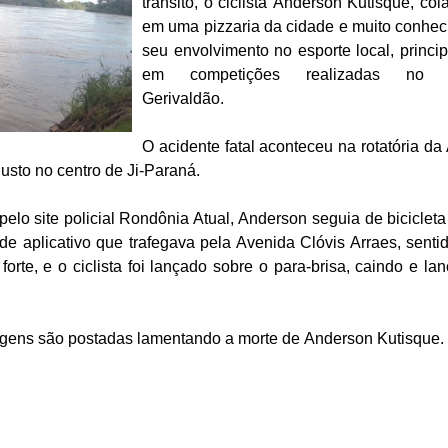
trânsito, o ciclista Anderson Kutisque, col
em uma pizzaria da cidade e muito conhec
seu envolvimento no esporte local, princi
em competições realizadas no G
Gerivaldão.
O acidente fatal aconteceu na rotatória da
sto no centro de Ji-Paraná.
lo site policial Rondônia Atual,
Anderson seguia de biciclet
de aplicativo que trafegava pela Avenida Clóvis Arraes, sentid
forte, e o ciclista foi lançado sobre o para-brisa, caindo e la
agens são postadas lamentando a morte de Anderson Kutisque.