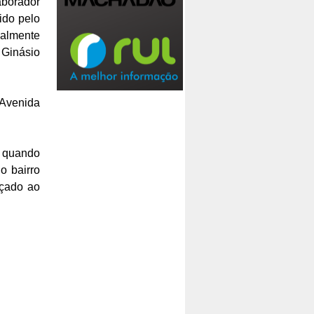
aborador
ido pelo
palmente
inásio
 Avenida
a quando
o bairro
nçado ao