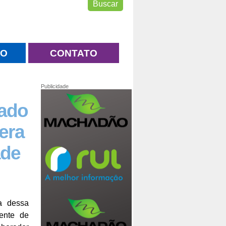
NO
CONTATO
Publicidade
lado
era
ade
a dessa
dente de